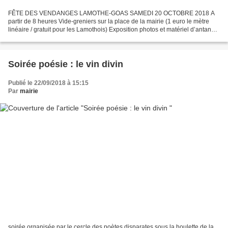
FÊTE DES VENDANGES LAMOTHE-GOAS SAMEDI 20 OCTOBRE 2018 A
partir de 8 heures Vide-greniers sur la place de la mairie (1 euro le mètre
linéaire / gratuit pour les Lamothois) Exposition photos et matériel d’antan
Foire aux produits régionaux (vin, armagnac,...
Soirée poésie : le vin divin
Publié le 22/09/2018 à 15:15
Par
mairie
soirée organisée par le cercle des poètes disparates sous la houlette de la