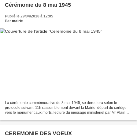
Cérémonie du 8 mai 1945
Publié le 29/04/2018 à 12:05
Par
mairie
La cérémonie commémorative du 8 mai 1945, se déroulera selon le
protocole suivant: 11h rassemblement devant la Mairie, départ du cortège
vers le monument aux morts, lecture du message ministériel par Mr Alain
Scudellaro Maire, lecture des enfants de Lamothe-Goas...
CEREMONIE DES VOEUX