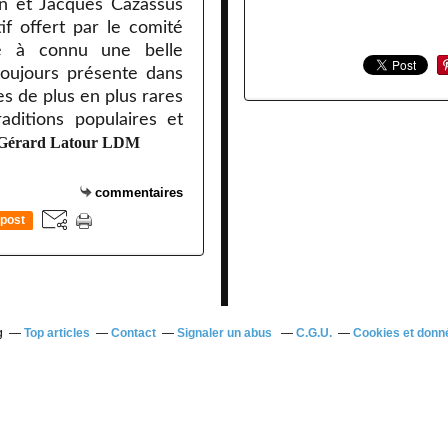
in et Jacques Cazassus
if offert par le comité
té à connu une belle
 toujours présente dans
es de plus en plus rares
aditions populaires et
Gérard Latour LDM
commentaires
post
g
Top articles
Contact
Signaler un abus
C.G.U.
Cookies et donn