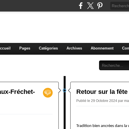
THE-GOAS
commune de Lamothe-Goas (Gers)
ccueil
Pages
Catégories
Archives
Abonnement
Con
ux-Fréchet-
Retour sur la fêt
Publié le 29 Octobre 2024 par ma
Tradition bien ancrées dans la v