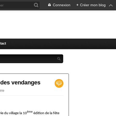
Connexion
+
Créer mon blog
tact
e des vendanges
irie
ème
ie du village la 10
édition de la fête