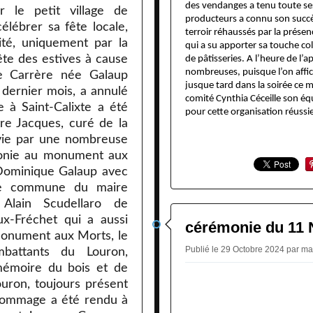
des vendanges a tenu toute se
r le petit village de
producteurs a connu son succè
élébrer sa fête locale,
terroir réhaussés par la présen
cité, uniquement par la
qui a su apporter sa touche co
ête des estives à cause
de pâtisseries. A l’heure de l’a
nombreuses, puisque l’on affic
ie Carrère née Galaup
jusque tard dans la soirée ce 
dernier mois, a annulé
comité Cynthia Céceille son équi
 à Saint-Calixte a été
pour cette organisation réussi
re Jacques, curé de la
ivie par une nombreuse
monie au monument aux
Dominique Galaup avec
tte commune du maire
lain Scudellaro de
x-Fréchet qui a aussi
cérémonie du 11
onument aux Morts, le
Publié le 29 Octobre 2024 par ma
battants du Louron,
mémoire du bois et de
Louron, toujours présent
hommage a été rendu à