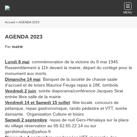
MENU
Accueil
» AGENDA 2023
AGENDA 2023
Par
mairie
Lundi 8 mai
: commémoration de la victoire du 8 mai 1945.
Rassemblement à 11h devant la mairie, départ du cortège pour le
monument aux morts.
Dimanche 14 mai
: Banquet de la société de chasse saale
d'accueil et de loisirs Maurice Feuga repas à 18€, tombola
Vendredi 2 juin
: soirée diaporama/conférence Jacques Sirat
entrée libre salle de la mairie
Vendredi 14 et Samedi 15 juillet
: fête locale. concours de
pétanque, repas gastronomique, rando pédestre et VTT, soirée
dansante. Organisation Culture et loisirs
Samedi 2 septembre
: repas de nuit Gers-Himalaya sur la place
du village réservation au 05.62.65.22.14 ou sur
gershimalaya@yahoo.fr