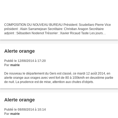
COMPOSITION DU NOUVEAU BUREAU Président: Scudellaro Pierre Vice
président : Alain Sarramejean Secrétaire: Christian Aragon Secrétaire
adjoint : Sébastien Nodenot Trésorier : Xavier Ricaud Taste Les jours
d’ouverture seront au nombre de 3 par semaine (mercredi,...
Alerte orange
Publié le 12/08/2014 à 17:20
Par
mairie
De nouveau le département du Gers est classé, ce mardi 12 août 2014, en
alerte orange aux orages avec vent fort de 80 à 100km/h en deuxième partie
de nuit. La prudence est de mise, attention aux chutes d'objets.
Alerte orange
Publié le 08/08/2014 à 10:14
Par
mairie