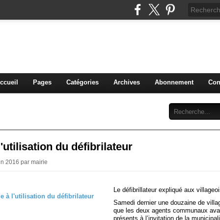
THE-GOAS
commune de Lamothe-Goas (Gers)
ccueil
Pages
Catégories
Archives
Abonnement
Con
'utilisation du défibrilateur
in 2016 par mairie
Le défibrillateur expliqué aux villageo
Samedi dernier une douzaine de villag
que les deux agents communaux avai
présents à l’invitation de la municipali