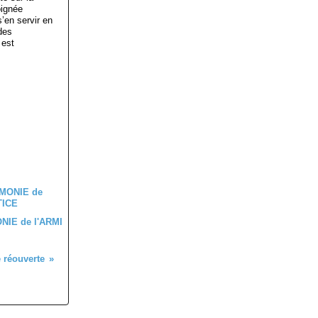
oignée
s’en servir en
des
 est
IE de l'ARMI
e réouverte