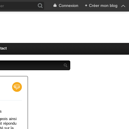
Connexion
+
Créer mon blog
tact
is
eois ainsi
t répondu
té sur la