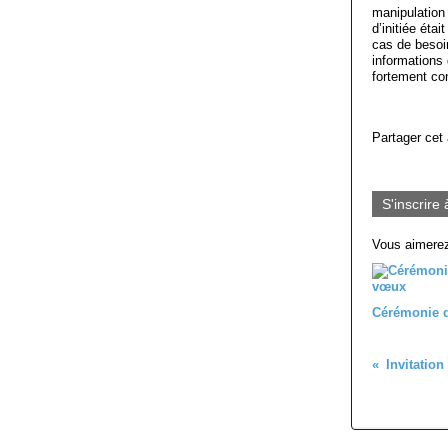
manipulation 
d’initiée éta
cas de besoi
informations
fortement con
Partager cet 
S'inscrire 
Vous aimerez
Cérémonie 
Invitation