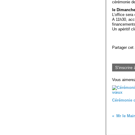
cérémonie de
le Dimanche
L’office ser
A 11h30, accu
financements
Un apéritif c
Partager cet 
S'inscrire 
Vous aimerez
Cérémonie 
Mr le Mai