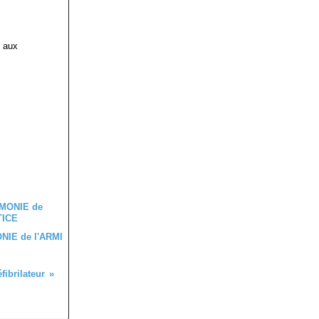
é aux
IE de l'ARMI
fibrilateur