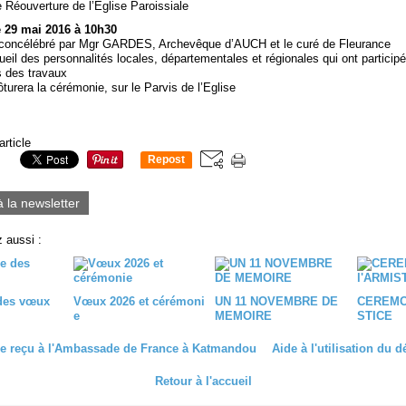
 Réouverture de l’Eglise Paroissiale
 29 mai 2016 à 10h30
a concélébré par Mgr GARDES, Archevêque d’AUCH et le curé de Fleurance
eil des personnalités locales, départementales et régionales qui ont particip
 des travaux
lôturera la cérémonie, sur le Parvis de l’Eglise
article
Repost
0
à la newsletter
 aussi :
des vœux
Vœux 2026 et cérémoni
UN 11 NOVEMBRE DE
CEREMON
e
MEMOIRE
STICE
re reçu à l'Ambassade de France à Katmandou
Aide à l'utilisation du dé
Retour à l'accueil