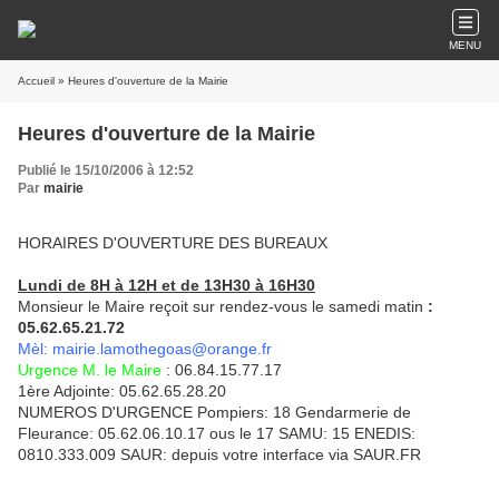
MENU
Accueil
» Heures d'ouverture de la Mairie
Heures d'ouverture de la Mairie
Publié le 15/10/2006 à 12:52
Par
mairie
HORAIRES D'OUVERTURE DES BUREAUX
Lundi de 8H à 12H et de 13H30 à 16H30
Monsieur le Maire reçoit sur rendez-vous le samedi matin
:
05.62.65.21.72
Mèl: mairie.lamothegoas@orange.fr
Urgence M. le Maire
: 06.84.15.77.17
1ère Adjointe: 05.62.65.28.20
NUMEROS D'URGENCE
Pompiers: 18
Gendarmerie de
Fleurance: 05.62.06.10.17 ous le 17
SAMU: 15
ENEDIS:
0810.333.009 SAUR: depuis votre interface via SAUR.FR