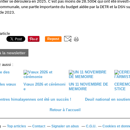
tier se déroulera en 2025. C’est pas moins de 28.500€ qui ont été investi
e communale, une partie importante du budget aidée par la DETR et la DSN su
 de 2023.
article
Repost
0
à la newsletter
 aussi :
des vœux
Vœux 2026 et cérémoni
UN 11 NOVEMBRE DE
CEREMON
e
MEMOIRE
STICE
ntres himalayennes ont été un succès !
Deuil national en soutie
Retour à l'accueil
g
Top articles
Contact
Signaler un abus
C.G.U.
Cookies et donn