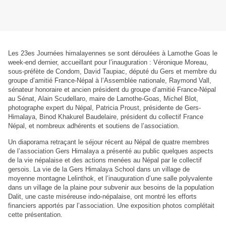
Les 23es Journées himalayennes se sont déroulées à Lamothe Goas le
week-end dernier, accueillant pour l’inauguration : Véronique Moreau,
sous-préfète de Condom, David Taupiac, député du Gers et membre du
groupe d’amitié France-Népal à l’Assemblée nationale, Raymond Vall,
sénateur honoraire et ancien président du groupe d’amitié France-Népal
au Sénat, Alain Scudellaro, maire de Lamothe-Goas, Michel Blot,
photographe expert du Népal, Patricia Proust, présidente de Gers-
Himalaya, Binod Khakurel Baudelaire, président du collectif France
Népal, et nombreux adhérents et soutiens de l’association.
Un diaporama retraçant le séjour récent au Népal de quatre membres
de l’association Gers Himalaya a présenté au public quelques aspects
de la vie népalaise et des actions menées au Népal par le collectif
gersois. La vie de la Gers Himalaya School dans un village de
moyenne montagne Lelinthok, et l’inauguration d’une salle polyvalente
dans un village de la plaine pour subvenir aux besoins de la population
Dalit, une caste miséreuse indo-népalaise, ont montré les efforts
financiers apportés par l’association. Une exposition photos complétait
cette présentation.