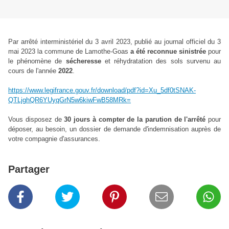
Par arrêté interministériel du 3 avril 2023, publié au journal officiel du 3
mai 2023 la commune de Lamothe-Goas
a été reconnue sinistrée
pour
le phénomène de
sécheresse
et réhydratation des sols survenu au
cours de l'année
2022
.
https://www.legifrance.gouv.fr/download/pdf?id=Xu_5df0tSNAK-
QTLjghQR6YUyqGrN5w6kiwFwB58MRk=
Vous disposez de
30 jours à compter de la parution de l'arrêté
pour
déposer, au besoin, un dossier de demande d'indemnisation auprès de
votre compagnie d'assurances.
Partager