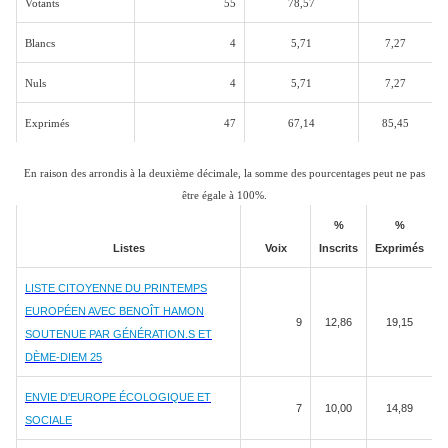
Votants
55
78,57
Blancs
4
5,71
7,27
Nuls
4
5,71
7,27
Exprimés
47
67,14
85,45
En raison des arrondis à la deuxième décimale, la somme des pourcentages peut ne pas
être égale à 100%.
%
%
Listes
Voix
Inscrits
Exprimés
LISTE CITOYENNE DU PRINTEMPS
EUROPÉEN AVEC BENOÎT HAMON
9
12,86
19,15
SOUTENUE PAR GÉNÉRATION.S ET
DÈME-DIEM 25
ENVIE D'EUROPE ÉCOLOGIQUE ET
7
10,00
14,89
SOCIALE