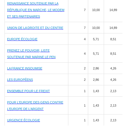
RENAISSANCE SOUTENUE PAR LA
RÉPUBLIQUE EN MARCHE, LE MODEM
7
10,00
14,89
ET SES PARTENAIRES
UNION DE LA DROITE ET DU CENTRE
7
10,00
14,89
EUROPE ÉCOLOGIE
4
5,71
8,51
PRENEZ LE POUVOIR, LISTE
4
5,71
8,51
SOUTENUE PAR MARINE LE PEN
LA FRANCE INSOUMISE
2
2,86
4,26
LES EUROPÉENS
2
2,86
4,26
ENSEMBLE POUR LE FREXIT
1
1,43
2,13
POUR L'EUROPE DES GENS CONTRE
1
1,43
2,13
L'EUROPE DE L'ARGENT
URGENCE ÉCOLOGIE
1
1,43
2,13