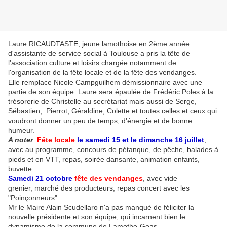
Laure RICAUDTASTE, jeune lamothoise en 2ème année
d'assistante de service social à Toulouse a pris la tête de
l'association culture et loisirs chargée notamment de
l'organisation de la fête locale et de la fête des vendanges.
Elle remplace Nicole Campguilhem démissionnaire avec une
partie de son équipe. Laure sera épaulée de Frédéric Poles à la
trésorerie de Christelle au secrétariat mais aussi de Serge,
Sébastien, Pierrot, Géraldine, Colette et toutes celles et ceux qui
voudront donner un peu de temps, d'énergie et de bonne
humeur.
A noter
:
Fête locale
le samedi 15 et le dimanche 16 juillet
,
avec au programme, concours de pétanque, de pêche, balades à
pieds et en VTT, repas, soirée dansante, animation enfants,
buvette
Samedi 21 octobre
fête des vendanges
, avec vide
grenier, marché des producteurs, repas concert avec les
"Poinçonneurs"
Mr le Maire Alain Scudellaro n'a pas manqué de féliciter la
nouvelle présidente et son équipe, qui incarnent bien le
dynamisme de la commune de Lamothe-Goas.